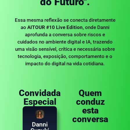
do Futuro".
Essa mesma reflexão se conecta diretamente
ao
AITOUR #10 Live Edition
, onde Danni
aprofunda a conversa sobre riscos e
cuidados no ambiente digital e IA, trazendo
uma visão sensível, crítica e necessária sobre
tecnologia, exposição, comportamento e o
impacto do digital na vida cotidiana.
Convidada
Quem
Especial
conduz
Danni Suzuki
esta
Uma das vozes mais
relevantes do país
conversa
em comportamento
humano,
Danni
neurociência e riscos