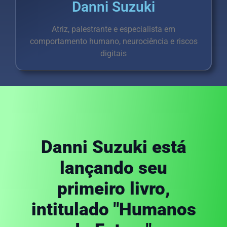
Danni Suzuki
Atriz, palestrante e especialista em
comportamento humano, neurociência e riscos
digitais
Danni Suzuki está
lançando seu
primeiro livro,
intitulado "Humanos