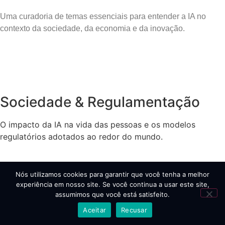
Uma curadoria de temas essenciais para entender a IA no
contexto da sociedade, da economia e da inovação.
Sociedade & Regulamentação​
O impacto da IA na vida das pessoas e os modelos
regulatórios adotados ao redor do mundo.
Nós utilizamos cookies para garantir que você tenha a melhor
experiência em nosso site. Se você continua a usar este site,
Negócios & Produtividade
assumimos que você está satisfeito.
Aceitar
Recusar
Como a IA aplicada está transformando operações,